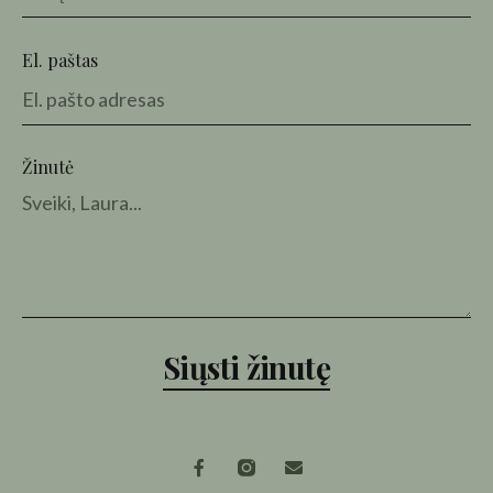
El. paštas
Žinutė
Siųsti žinutę