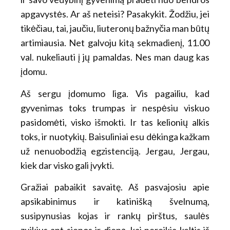
apgavystės. Ar aš neteisi? Pasakykit. Žodžiu, jei
tikėčiau, tai, jaučiu, liuteronų bažnyčia man būtų
artimiausia. Net galvoju kitą sekmadienį, 11.00
val. nukeliauti į jų pamaldas. Nes man daug kas
įdomu.
Aš sergu įdomumo liga. Vis pagailiu, kad
gyvenimas toks trumpas ir nespėsiu viskuo
pasidomėti, visko išmokti. Ir tas kelionių alkis
toks, ir nuotykių. Baisuliniai esu dėkinga kažkam
už nenuobodžią egzistenciją. Jergau, Jergau,
kiek dar visko gali įvykti.
Gražiai pabaikit savaitę. Aš pasvajosiu apie
apsikabinimus ir katinišką švelnumą,
susipynusias kojas ir rankų pirštus, saulės