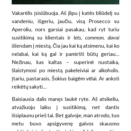
Vakarėlis įsisiūbuoja. Aš įlipu į katės bliūdelį su
vandeniu, išgeriu, jaučiu, visą Prosecco su
Aperoliu, nors garsiai pasakau, kad ryt turiu
susitikimą su klientais ir
lets, common, davai
išlendam į miestą. Čia jau kai ką atsimenu, kai ko
nelabai, kai ką gal ir pamiršti būtų geriau…
Nežinau, kas kaltas – superinė nuotaika,
šlaistymosi po miestą pakeleiviai ar alkoholis.
Įtariu, pastarasis. Šokius baigėm vėlai. Ar anksti
reikėtų sakyti…
Baisiausia dalis manęs laukė ryte. Aš atsikeliu,
atvažiuoju laiku į susitikimą, net dantis
išsiplaunu prieš tai. Bet galvoje, man atrodo, tuo
metu buvo apsigyvenę galvos skausmo