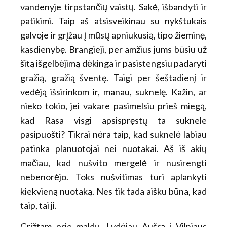
vandenyje tirpstančių vaistų. Sakė, išbandyti ir
patikimi. Taip aš atsisveikinau su nykštukais
galvoje ir grįžau į mūsų apniukusią, tipo žieminę,
kasdienybę. Brangieji, per amžius jums būsiu už
šitą išgelbėjimą dėkinga ir pasistengsiu padaryti
gražią, gražią šventę. Taigi per šeštadienį ir
vedėją išsirinkom ir, manau, suknelę. Kažin, ar
nieko tokio, jei vakare pasimelsiu prieš miegą,
kad Rasa visgi apsispręstų ta suknele
pasipuošti? Tikrai nėra taip, kad suknelė labiau
patinka planuotojai nei nuotakai. Aš iš akių
mačiau, kad nušvito mergelė ir nusirengti
nebenorėjo. Toks nušvitimas turi aplankyti
kiekvieną nuotaką. Nes tik tada aišku būna, kad
taip, tai ji.
Grįžtam prie maldų. Lydėjau Aušrą į Vilniaus