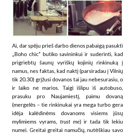
Ai, dar spėju prieš darbo dienos pabaigą pasukti
„Boho chic“ butiko savininkui ir suderinti, kad
prigriebtų šaunų vyriškų kojinių rinkinuką į
namus, nes faktas, kad naktį (parsiradau į Vilnių
tik 20.30) grįžusi dovanos tai jau nebesurasiu, o
ir laiko ne marios. Taigi išlipu iš autobuso,
prasuku pro Naujamiestį, paimu dovaną
(mergelės – tie rinkinukai yra mega turbo gera
idėja kalėdinėms dovanoms visiems jūsų
mylimiems vyrams,
trust me
) ir tada tik lekiu
numei. Greitai greitai namučių, nutėškiau savo