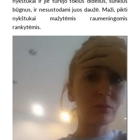
nykštukai ir jie turėjo tokius didelius, sunkius
būgnus, ir nesustodami juos daužė. Maži, pikti
nykštukai mažytėmis raumeningomis
rankytėmis.