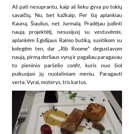
Aš pati nesuprantu, kaip aš lieku gyva po tokių
savaičių. Nu, bet kažkaip. Per šią aplankiau
Kauną, Šiaulius, net Jurmalą. Pradėjau judinti
naują projektėlį, nesusijusį su vestuvėmis,
aplankėm Egidijaus Rainio butiką, susitikom su
kolegėm ten, dar „Rib Roome“ degustavom
naują, pirmą derliaus vyną ir pagaliau paragavau
to pieninio paršelio
confit
, kuris nuo šiol
puikuojasi jų nuolatiniam meniu. Paragauti
verta. Vyrai, moterys, tris kartus.