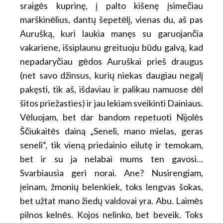
sraigės kuprinę, į palto kišenę įsimečiau
marškinėlius, dantų šepetėlį, vienas du, aš pas
Aurušką, kuri laukia manęs su garuojančia
vakariene, išsiplaunu greituoju būdu galvą, kad
nepadaryčiau gėdos Auruškai prieš draugus
(net savo džinsus, kurių niekas daugiau negalį
pakęsti, tik aš, išdaviau ir palikau namuose dėl
šitos priežasties) ir jau lekiam sveikinti Dainiaus.
Vėluojam, bet dar bandom repetuoti Nijolės
Ščiukaitės dainą „Seneli, mano mielas, geras
seneli“, tik vieną priedainio eilutę ir temokam,
bet ir su ja nelabai mums ten gavosi…
Svarbiausia geri norai. Ane? Nusirengiam,
įeinam, žmonių belenkiek, toks lengvas šokas,
bet užtat mano žiedų valdovai yra. Abu. Laimės
pilnos kelnės. Kojos nelinko, bet beveik. Toks