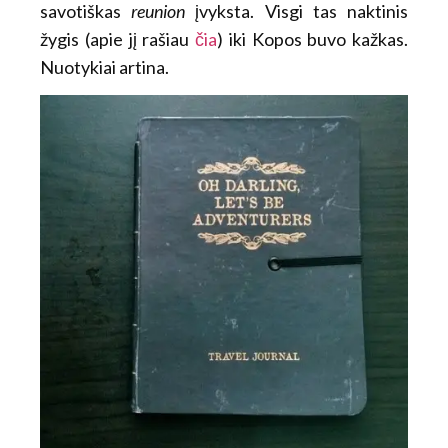
savotiškas
reunion
įvyksta. Visgi tas naktinis
žygis (apie jį rašiau
čia
) iki Kopos buvo kažkas.
Nuotykiai artina.