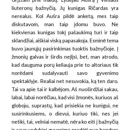
liuteronų bažnyčią. Jų kunigas Ričardas yra
nerealus. Kol Aušra pildė anketą, mes taip
diskutavom, man taip įdomu buvo. Ne
kiekvienas kunigas tokį pašaukimą turi ir taip
sklandžiai, aiškiai viską papasakoja. Esminė tema
buvo jaunųjų pasirinkimas tuoktis bažnyčioje. Į
žmonių galvas ir širdis neįlįsi, bet, man atrodo,
kad dauguma porų keliauja prie to altoriaus tik
norėdami sudalyvauti savo gyvenimo
spektaklyje. Realiai net nesuvokia, ką ten daro.
Tai va apie tai ir kalbėjom. Aš nuoširdžiai sakau,
labai, labai norėčiau, kad visi žmonės, kuriuos aš
globoju, suprastų, kad prisiekia ne kunigui, ne
susirinkusiems, o dievui, kuriuo tiki, nes jei
netiki, tai, velniai nematė, nėra ko eiti į bažnyčią
ir savo vedybinį gyvenimą pradėti nuo bendros