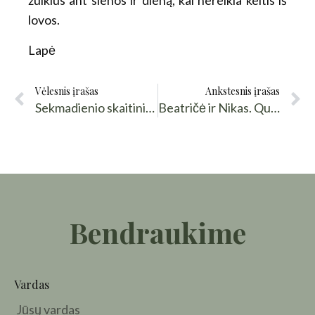
zuikius ant sienos ir dieną, kai nereikia keltis iš
lovos.
Lapė
Vėlesnis įrašas
Ankstesnis įrašas
Sekmadienio skaitiniai. Sicilietiški sapnai
Beatričė ir Nikas. Queen B
Bendraukime
Vardas