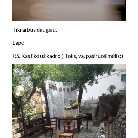
Tikrai bus daugiau.
Lapė
P.S. Kas liko už kadro:) Toks, va, pasiruošimėlis:)