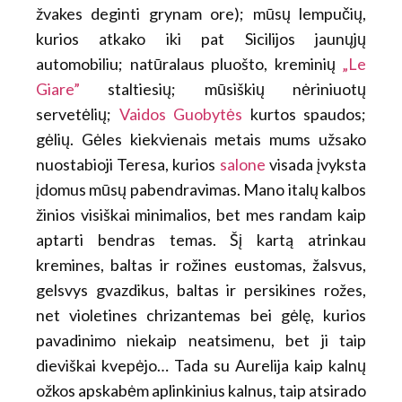
žvakes deginti grynam ore); mūsų lempučių,
kurios atkako iki pat Sicilijos jaunųjų
automobiliu; natūralaus pluošto, kreminių
„Le
Giare”
staltiesių; mūsiškių nėriniuotų
servetėlių;
Vaidos Guobytės
kurtos spaudos;
gėlių. Gėles kiekvienais metais mums užsako
nuostabioji Teresa, kurios
salone
visada įvyksta
įdomus mūsų pabendravimas. Mano italų kalbos
žinios visiškai minimalios, bet mes randam kaip
aptarti bendras temas. Šį kartą atrinkau
kremines, baltas ir rožines eustomas, žalsvus,
gelsvys gvazdikus, baltas ir persikines rožes,
net violetines chrizantemas bei gėlę, kurios
pavadinimo niekaip neatsimenu, bet ji taip
dieviškai kvepėjo… Tada su Aurelija kaip kalnų
ožkos apskabėm aplinkinius kalnus, taip atsirado