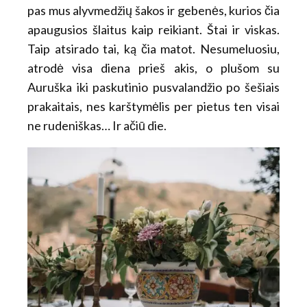
pas mus alyvmedžių šakos ir gebenės, kurios čia
apaugusios šlaitus kaip reikiant. Štai ir viskas.
Taip atsirado tai, ką čia matot. Nesumeluosiu,
atrodė visa diena prieš akis, o plušom su
Auruška iki paskutinio pusvalandžio po šešiais
prakaitais, nes karštymėlis per pietus ten visai
ne rudeniškas… Ir ačiū die.