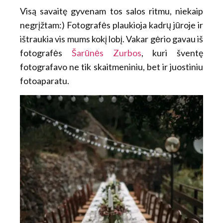
Visą savaitę gyvenam tos salos ritmu, niekaip
negrįžtam:) Fotografės plaukioja kadrų jūroje ir
ištraukia vis mums kokį lobį. Vakar gėrio gavau iš
fotografės
Šarūnės Zurbos
, kuri šventę
fotografavo ne tik skaitmeniniu, bet ir juostiniu
fotoaparatu.