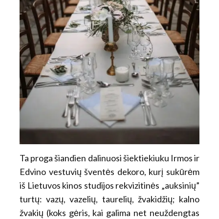
Ta proga šiandien dalinuosi šiektiekiuku Irmos ir
Edvino vestuvių šventės dekoro, kurį sukūrėm
iš Lietuvos kinos studijos rekvizitinės „auksinių”
turtų: vazų, vazelių, taurelių, žvakidžių; kalno
žvakių (koks gėris, kai galima net neuždengtas