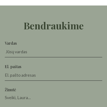
Bendraukime
Vardas
El. paštas
Žinutė