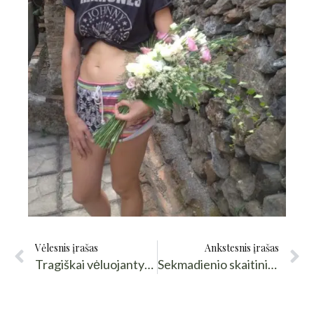
Vėlesnis įrašas
Ankstesnis įrašas
Tragiškai vėluojantys Skaitiniai. Šiek tiek apie Siciliją, šiek tiek apie praėjusios savaitės vestuves.
Sekmadienio skaitiniai, bet labiau Eglės ir Pauliaus vestuvių anonsas