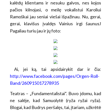
kalėdų klientams ir nesuku galvos, nes kojos
pačios kilnojasi, o meilę vokalistui Karoliui
Ramoškai jau seniai viešai išpažinau. Nu, gerai,
gerai, klavišus įvaldęs Vainius irgi šaunus
J
Pagaliau turiu jau ir jų foto:
Ai, jei ką, tai apsidairykit dar ir čia:
http://www.facebook.com/pages/Orgen-Roll-
Band/260915017278935
Teatras – „Fundamentalistai“. Buvo įdomu, kad
ne salėje, kad Samuolytė (ryža ryžai ryža).
Blogai, kad Budrys peršalęs, tai, įtariam, užkrėtė