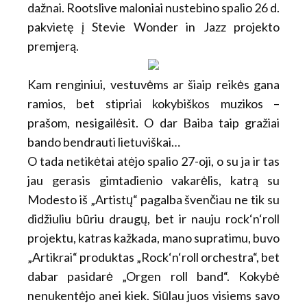
dažnai. Rootslive maloniai nustebino spalio
26 d.
pakvietę į Stevie Wonder in Jazz projekto
premjerą.
Kam renginiui, vestuvėms ar šiaip reikės gana
ramios, bet stipriai kokybiškos muzikos –
prašom, nesigailėsit. O dar Baiba taip gražiai
bando bendrauti lietuviškai…
O tada netikėtai atėjo spalio 27-oji, o su ja ir tas
jau gerasis gimtadienio vakarėlis, katrą su
Modesto iš „Artistų“ pagalba švenčiau ne tik su
didžiuliu būriu draugų, bet ir nauju rock‘n‘roll
projektu, katras kažkada, mano supratimu, buvo
„Artikrai“ produktas „Rock‘n‘roll orchestra“, bet
dabar pasidarė „Orgen roll band“. Kokybė
nenukentėjo anei kiek. Siūlau juos visiems savo