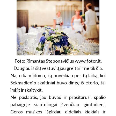
Foto: Rimantas Steponavičius www.fotor.lt.
Daugiau iš šių vestuvių jau greitai ir ne tik čia.
Na, o kam įdomu, ką nuveikiau per tą laiką, kol
Sekmadienio skaitiniai buvo dingę iš eterio, tai
imkit ir skaitykit.
Ne paslaptis, jau buvau ir prasitarusi, spalio
pabaigoje siautulingai švenčiau gimtadienį.
Geros muzikos išgirdau dideliais kiekiais ir