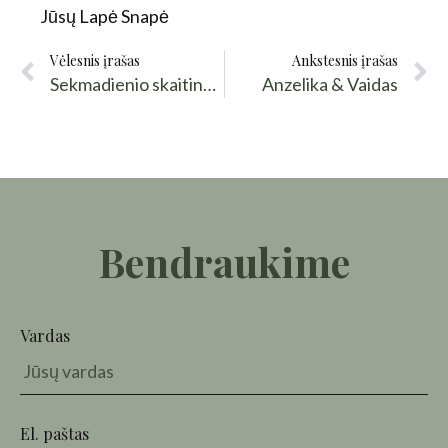
Jūsų Lapė Snapė
Vėlesnis įrašas
Ankstesnis įrašas
Sekmadienio skaitinukai: „Musė” ir kitos gėrybės
Anzelika & Vaidas
Bendraukime
Vardas
El. paštas