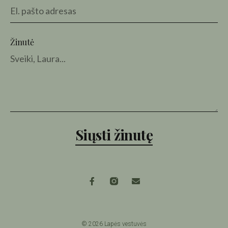
Žinutė
Siųsti žinutę
© 2026 Lapės vestuvės