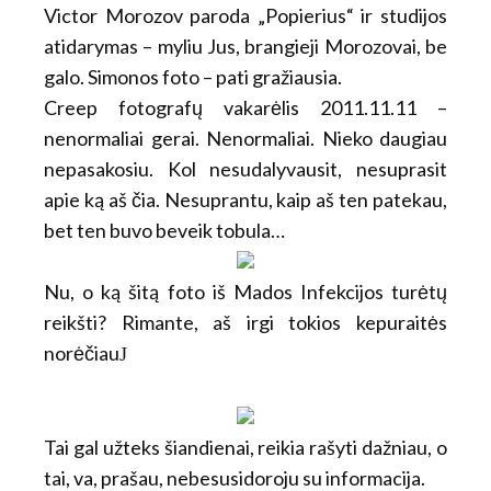
Victor Morozov paroda „Popierius“ ir studijos
atidarymas – myliu Jus, brangieji Morozovai, be
galo. Simonos foto – pati gražiausia.
Creep fotografų vakarėlis
2011.11.11 –
nenormaliai gerai. Nenormaliai. Nieko daugiau
nepasakosiu. Kol nesudalyvausit, nesuprasit
apie k
ą aš čia. Nesuprantu, kaip aš ten patekau,
bet ten buvo beveik tobula…
Nu, o ką šitą foto iš Mados Infekcijos turėtų
reikšti? Rimante, aš irgi tokios kepuraitės
norėčiau
J
Tai gal užteks šiandienai, reikia rašyti dažniau, o
tai, va, prašau, nebesusidoroju su informacija.