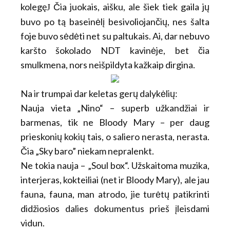
kolegę
Čia juokais, aišku, ale šiek tiek gaila jų
J
buvo po tą baseinėlį besivoliojančių, nes šalta
foje buvo sėdėti net su paltukais. Ai, dar nebuvo
karšto šokolado NDT kavinėje, bet čia
smulkmena, nors neišpildyta kažkaip dirgina.
Na ir trumpai dar keletas gerų dalykėlių:
Nauja vieta „Nino“ – superb užkandžiai ir
barmenas, tik ne Bloody Mary – per daug
prieskonių kokių tais, o saliero nerasta, nerasta.
Čia „Sky baro” niekam nepralenkt.
Ne tokia nauja – „Soul box“. Užskaitoma muzika,
interjeras, kokteiliai (net ir Bloody Mary), ale jau
fauna, fauna, man atrodo, jie turėtų patikrinti
didžiosios dalies dokumentus prieš įleisdami
vidun.