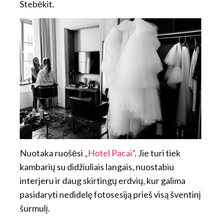
Stebėkit.
Nuotaka ruošėsi
„Hotel Pacai”
. Jie turi tiek
kambarių su didžiuliais langais, nuostabiu
interjeru ir daug skirtingų erdvių, kur galima
pasidaryti nedidelę fotosesiją prieš visą šventinį
šurmulį.