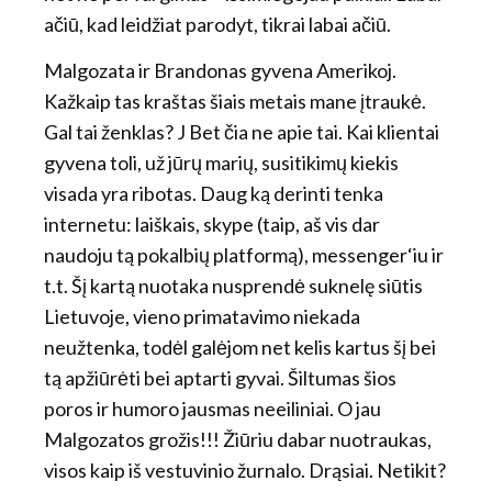
ačiū, kad leidžiat parodyt, tikrai labai ačiū.
Malgozata ir Brandonas gyvena Amerikoj.
Kažkaip tas kraštas šiais metais mane įtraukė.
Gal tai ženklas? J Bet čia ne apie tai. Kai klientai
gyvena toli, už jūrų marių, susitikimų kiekis
visada yra ribotas. Daug ką derinti tenka
internetu: laiškais, skype (taip, aš vis dar
naudoju tą pokalbių platformą), messenger‘iu ir
t.t. Šį kartą nuotaka nusprendė suknelę siūtis
Lietuvoje, vieno primatavimo niekada
neužtenka, todėl galėjom net kelis kartus šį bei
tą apžiūrėti bei aptarti gyvai. Šiltumas šios
poros ir humoro jausmas neeiliniai. O jau
Malgozatos grožis!!! Žiūriu dabar nuotraukas,
visos kaip iš vestuvinio žurnalo. Drąsiai. Netikit?