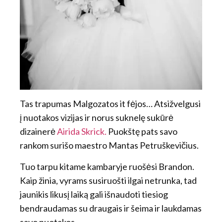
Tas trapumas Malgozatos it fėjos… Atsižvelgusi
į nuotakos vizijas ir norus suknelę sukūrė
dizainerė
Airida Skrick.
Puokštę pats savo
rankom surišo maestro Mantas Petruškevičius.
Tuo tarpu kitame kambaryje ruošėsi Brandon.
Kaip žinia, vyrams susiruošti ilgai netrunka, tad
jaunikis likusį laiką gali išnaudoti tiesiog
bendraudamas su draugais ir šeima ir laukdamas
savo nuotakos.