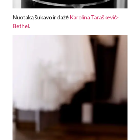
Nuotaką šukavo ir dažė
Karolina Taraškevič-
Bethel
.