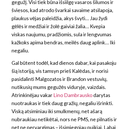
gegužį. Visi tiek būna išsiilgę vasaros šilumos ir
šviesos, kad atrodo švarkai savaime atsilapoja,
plaukus vėjas paleidžia, akys švyti… Jau žydi
gėlės ir medžiai ir žolė gaiviai žalia… Kvepia
viskas naujumu, pradžiomis, sula ir lengvumas
kažkoks apima bendras, meilės daug aplink… Iki
negaliu.
Gal būtent todėl, kad dienos dabar, kai pasakoju
šią istoriją, vis tamsyn prieš Kalėdas, ir norisi
pasidalinti Malgozatos ir Brandon vestuvių,
nutikusių mums gegužės viduryje, vaizdais.
Atrinkinėjau vakar
Lino Dambrausko
darytas
nuotraukas ir tiek daug gražių, negaliu išrinkti.
Viską atsiminiau iki smulkmenų, net ašarą
nubraukiau netikėtai, nors ne PMS, ne pilnatis ir
net ne pervargimas – išsimiegojau puikiai. Labai