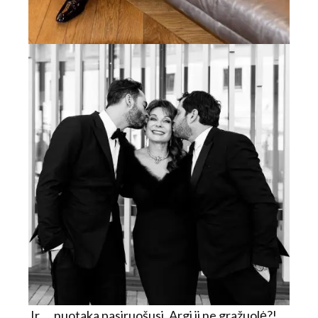
Ir…. nuotaka pasiruošusi. Argi ji ne gražuolė?!