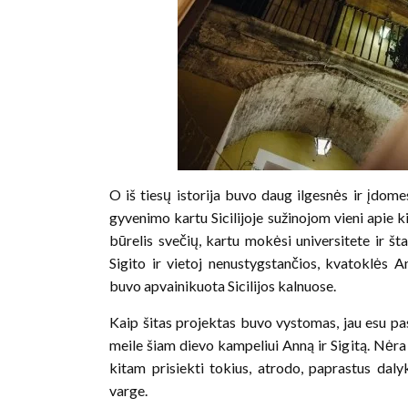
O iš tiesų istorija buvo daug ilgesnės ir įdome
gyvenimo kartu Sicilijoje sužinojom vieni apie ki
būrelis svečių, kartu mokėsi universitete ir št
Sigito ir vietoj nenustygstančios, kvatoklės
buvo apvainikuota Sicilijos kalnuose.
Kaip šitas projektas buvo vystomas, jau esu pas
meile šiam dievo kampeliui Anną ir Sigitą. Nėra
kitam prisiekti tokius, atrodo, paprastus daly
varge.