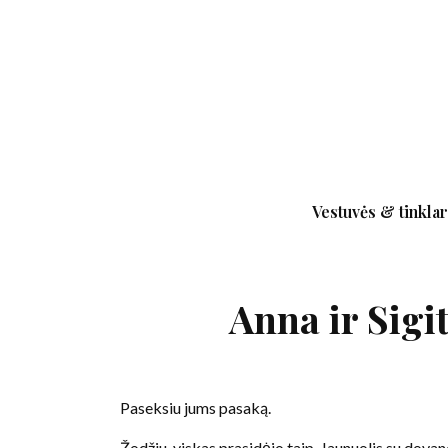
Vestuvės & tinklar
Anna ir Sigit
Paseksiu jums pasaką.
Žodžiu, viskas prasidėjo taip. Jaunuolis su dovan