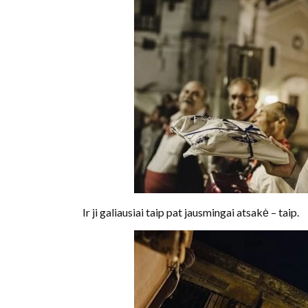
Ir ji galiausiai taip pat jausmingai atsakė – taip.