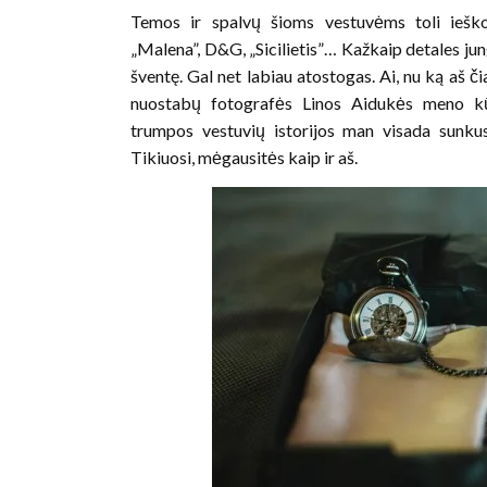
Temos ir spalvų šioms vestuvėms toli ieškoti
„Malena”, D&G, „Sicilietis”… Kažkaip detales ju
šventę. Gal net labiau atostogas. Ai, nu ką aš či
nuostabų fotografės Linos Aidukės meno kūr
trumpos vestuvių istorijos man visada sunkus
Tikiuosi, mėgausitės kaip ir aš.