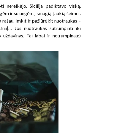
 nereikėjo. Sicilija padiktavo viską.
ngėm ir sujungėm į smagią, jaukią šeimos
a rašau. Imkit ir pažiūrėkit nuotraukas –
inį… Jos nuotraukas sutrumpinti iki
 uždavinys. Tai labai ir netrumpinau:)