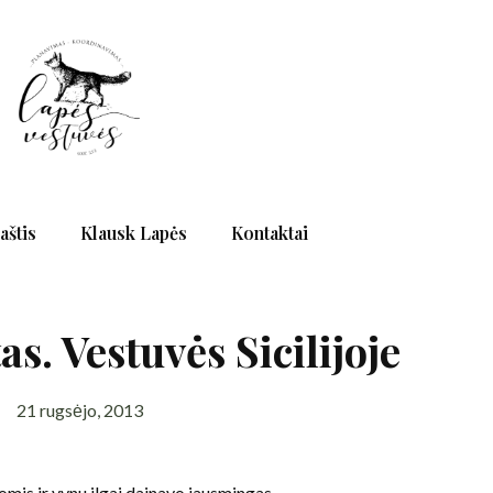
aštis
Klausk Lapės
Kontaktai
as. Vestuvės Sicilijoje
21 rugsėjo, 2013
omis ir vynu ilgai dainavo jausmingas