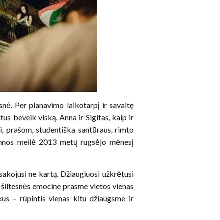
snė. Per planavimo laikotarpį ir savaitę
tus beveik viską. Anna ir Sigitas, kaip ir
ai, prašom, studentiška santūraus, rimto
 Annos meilė 2013 metų rugsėjo mėnesį
akojusi ne kartą. Džiaugiuosi užkrėtusi
 šiltesnės emocine prasme vietos vienas
kus – rūpintis vienas kitu džiaugsme ir