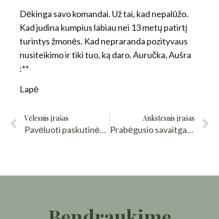
Dėkinga savo komandai. Už tai, kad nepalūžo.
Kad judina kumpius labiau nei 13 metų patirtį
turintys žmonės. Kad nepraranda pozityvaus
nusiteikimo ir tiki tuo, ką daro. Auručka, Aušra
:**
Lapė
Vėlesnis įrašas
Ankstesnis įrašas
Pavėluoti paskutinės pavasario dienos skaitiniai
Prabėgusio savaitgalio gėriai. Paparčiai
Bendraukime