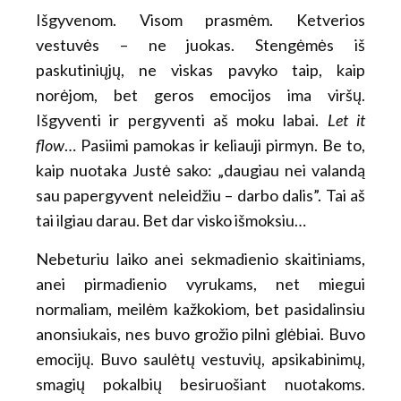
Išgyvenom. Visom prasmėm. Ketverios
vestuvės – ne juokas. Stengėmės iš
paskutiniųjų, ne viskas pavyko taip, kaip
norėjom, bet geros emocijos ima viršų.
Išgyventi ir pergyventi aš moku labai.
Let it
flow
… Pasiimi pamokas ir keliauji pirmyn. Be to,
kaip nuotaka Justė sako: „daugiau nei valandą
sau papergyvent neleidžiu – darbo dalis”. Tai aš
tai ilgiau darau. Bet dar visko išmoksiu…
Nebeturiu laiko anei sekmadienio skaitiniams,
anei pirmadienio vyrukams, net miegui
normaliam, meilėm kažkokiom, bet pasidalinsiu
anonsiukais, nes buvo grožio pilni glėbiai. Buvo
emocijų. Buvo saulėtų vestuvių, apsikabinimų,
smagių pokalbių besiruošiant nuotakoms.