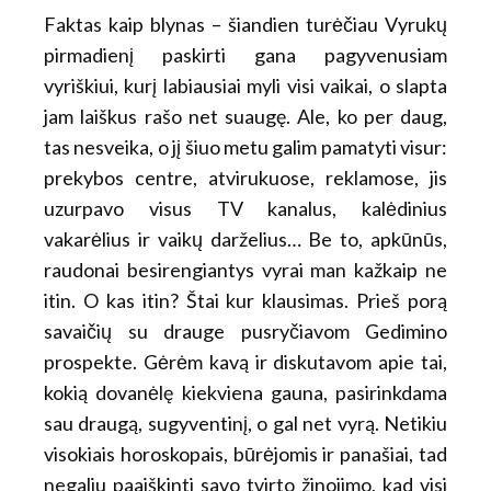
Faktas kaip blynas – šiandien turėčiau Vyrukų
pirmadienį paskirti gana pagyvenusiam
vyriškiui, kurį labiausiai myli visi vaikai, o slapta
jam laiškus rašo net suaugę. Ale, ko per daug,
tas nesveika, o jį šiuo metu galim pamatyti visur:
prekybos centre, atvirukuose, reklamose, jis
uzurpavo visus TV kanalus, kalėdinius
vakarėlius ir vaikų darželius… Be to, apkūnūs,
raudonai besirengiantys vyrai man kažkaip ne
itin. O kas itin? Štai kur klausimas. Prieš porą
savaičių su drauge pusryčiavom Gedimino
prospekte. Gėrėm kavą ir diskutavom apie tai,
kokią dovanėlę kiekviena gauna, pasirinkdama
sau draugą, sugyventinį, o gal net vyrą. Netikiu
visokiais horoskopais, būrėjomis ir panašiai, tad
negaliu paaiškinti savo tvirto žinojimo, kad visi