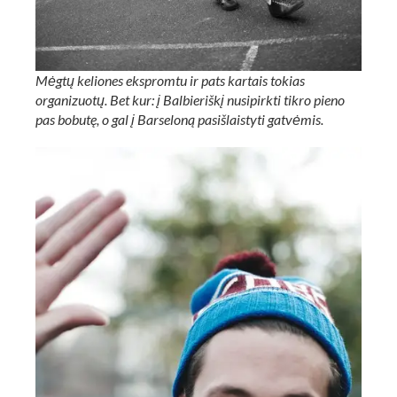
Mėgtų keliones ekspromtu ir pats kartais tokias
organizuotų. Bet kur: į Balbieriškį nusipirkti tikro pieno
pas bobutę, o gal į Barseloną pasišlaistyti gatvėmis.