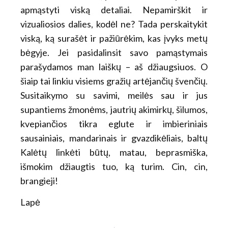
apmąstyti viską detaliai. Nepamirškit ir
vizualiosios dalies, kodėl ne? Tada perskaitykit
viską, ką surašėt ir pažiūrėkim, kas įvyks metų
bėgyje. Jei pasidalinsit savo pamąstymais
parašydamos man laiškų – aš džiaugsiuos. O
šiaip tai linkiu visiems gražių artėjančių švenčių.
Susitaikymo su savimi, meilės sau ir jus
supantiems žmonėms, jautrių akimirkų, šilumos,
kvepiančios tikra eglute ir imbieriniais
sausainiais, mandarinais ir gvazdikėliais, baltų
Kalėtų linkėti būtų, matau, beprasmiška,
išmokim džiaugtis tuo, ką turim. Cin, cin,
brangieji!
Lapė