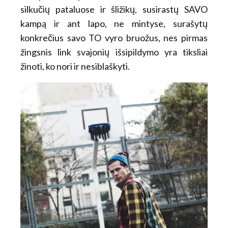
silkučių pataluose ir šližikų, susirastų SAVO
kampą ir ant lapo, ne mintyse, surašytų
konkrečius savo TO vyro bruožus, nes pirmas
žingsnis link svajonių išsipildymo yra tiksliai
žinoti, ko nori ir nesiblaškyti.