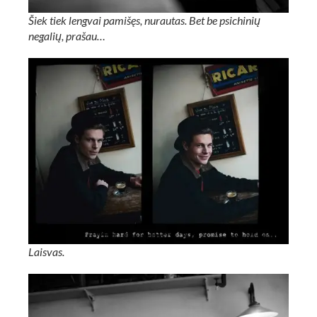
Šiek tiek lengvai pamišęs, nurautas. Bet be psichinių
negalių, prašau…
Laisvas.