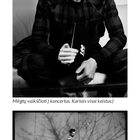
Mėgtų vaikščioti į koncertus. Kartais visai keistus:)