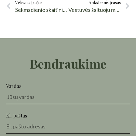
Vėlesnis įrašas
Ankstesnis įrašas
Sekmadienio skaitiniai. Nauja vieta vestuvėms ir dar šiek tiek apie hobitus:)
Vestuvės šaltuoju metų laiku? Perche no?
Bendraukime
Vardas
El. paštas