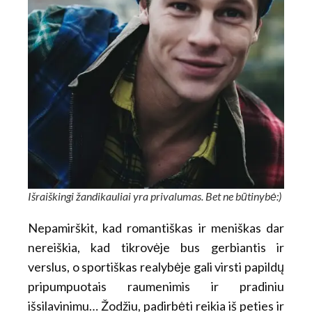
Išraiškingi žandikauliai yra privalumas. Bet ne būtinybė:)
Nepamirškit, kad romantiškas ir meniškas dar
nereiškia, kad tikrovėje bus gerbiantis ir
verslus, o sportiškas realybėje gali virsti papildų
pripumpuotais raumenimis ir pradiniu
išsilavinimu… Žodžiu, padirbėti reikia iš peties ir