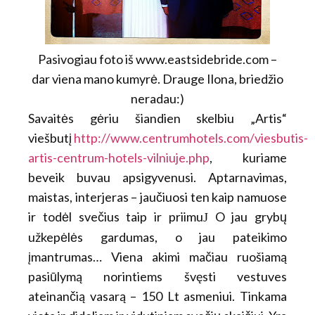
Pasivogiau foto iš www.eastsidebride.com –
dar viena mano kumyrė. Drauge Ilona, briedžio
neradau:)
Savaitės gėriu šiandien skelbiu „Artis“
viešbutį
http://www.centrumhotels.com/viesbutis-
artis-centrum-hotels-vilniuje.php
, kuriame
beveik buvau apsigyvenusi. Aptarnavimas,
maistas, interjeras – jaučiuosi ten kaip namuose
ir todėl svečius taip ir priimu
O jau grybų
J
užkepėlės gardumas, o jau pateikimo
įmantrumas… Viena akimi mačiau ruošiamą
pasiūlymą norintiems švęsti vestuves
ateinančią vasarą – 150 Lt asmeniui. Tinkama