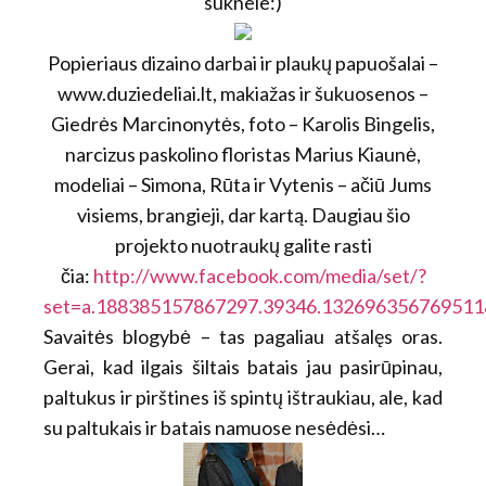
suknele:)
Popieriaus dizaino darbai ir plaukų papuošalai –
www.duziedeliai.lt, makiažas ir šukuosenos –
Giedrės Marcinonytės, foto – Karolis Bingelis,
narcizus paskolino floristas Marius Kiaunė,
modeliai – Simona, Rūta ir Vytenis – ačiū Jums
visiems, brangieji, dar kartą. Daugiau šio
projekto nuotraukų galite rasti
čia:
http://www.facebook.com/media/set/?
set=a.188385157867297.39346.13269635676951
Savaitės blogybė – tas pagaliau atšalęs oras.
Gerai, kad ilgais šiltais batais jau pasirūpinau,
paltukus ir pirštines iš spintų ištraukiau, ale, kad
su paltukais ir batais namuose nesėdėsi…