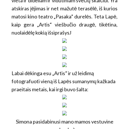
vieta ir dideliam ir vidutiniam svečių skaičiui. Yra
atskiras įėjimas ir net mažutė terasėlė, iš kurios
matosi kino teatro „Pasaka” durelės. Teta Lapė,
kaip gera „Artis“ viešbučio draugė, tikėtina,
nuolaidėlę kokią išsiprašys
J
Labai dėkinga esu „Artis” ir už leidimą
fotografuoti vieną iš Lapės sumanymų kažkada
praeitais metais, kai irgi buvo šalta:
Simona pasidabinusi mano mamos vestuvine