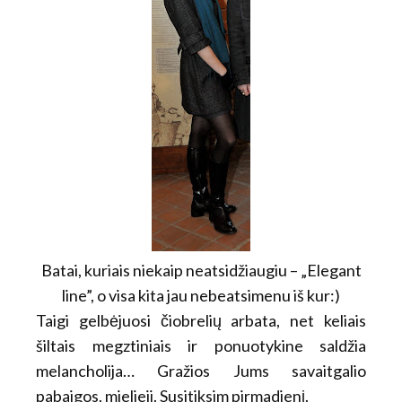
Batai, kuriais niekaip neatsidžiaugiu – „Elegant
line”, o visa kita jau nebeatsimenu iš kur:)
Taigi gelbėjuosi čiobrelių arbata, net keliais
šiltais megztiniais ir ponuotykine saldžia
melancholija… Gražios Jums savaitgalio
pabaigos, mielieji. Susitiksim pirmadienį.