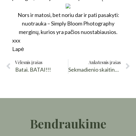
Nors ir matosi, bet noriu dar ir pati pasakyti:
nuotrauka – Simply Bloom Photography
merginų, kurios yra pačios nuostabiausios.
xxx
Lapė
Vėlesnis įrašas
Ankstesnis įrašas
Batai. BATAI!!!
Sekmadienio skaitinukai: „Musė” ir kitos gėrybės
Bendraukime