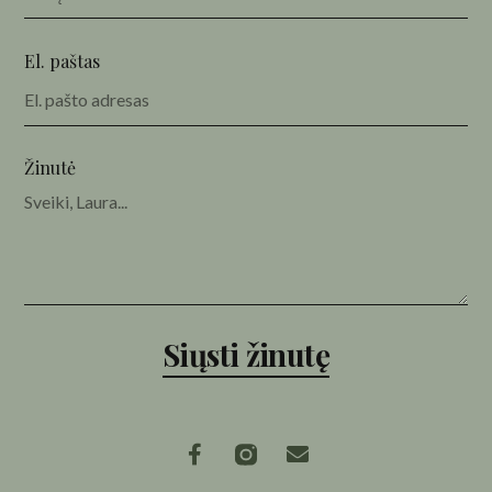
El. paštas
Žinutė
Siųsti žinutę