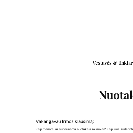
Vestuvės & tinklar
Nuotak
Vakar gavau Irmos klausimą:
Kaip manote, ar suderinama nuotaka ir akinukai? Kaip juos suderinti