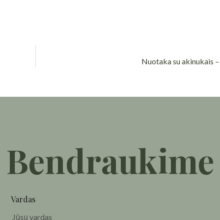
Nuotaka su akinukais –
Bendraukime
Vardas