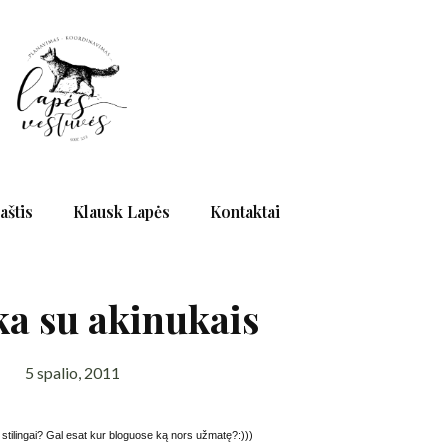
aštis
Klausk Lapės
Kontaktai
a su akinukais
5 spalio, 2011
 stilingai? Gal esat kur bloguose ką nors užmatę?:)))