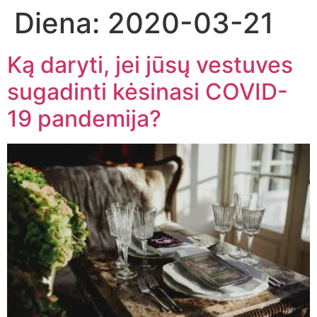
Diena:
2020-03-21
Ką daryti, jei jūsų vestuves
sugadinti kėsinasi COVID-
19 pandemija?