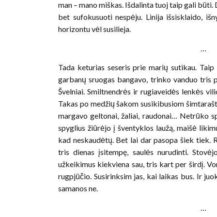
man – mano miškas. Išdalinta tuoj taip gali būti.
bet sufokusuoti nespėju. Linija išsisklaido, iš
horizontu vėl susilieja.
…
Tada keturias seseris prie marių sutikau. Taip
garbanų sruogas bangavo, trinko vanduo tris p
Švelniai. Smiltnendrės ir rugiaveidės lenkės vil
Takas po medžių šakom susikibusiom šimtaraštė
margavo geltonai, žaliai, raudonai… Netrūko spa
spyglius žiūrėjo į šventyklos laužą, maišė likimu
kad neskaudėtų. Bet lai dar pasopa šiek tiek.
tris dienas įsitempę, saulės nurudinti. Stov
užkeikimus kiekviena sau, tris kart per širdį. Vo
rugpjūčio. Susirinksim jas, kai laikas bus. Ir ju
samanos ne.
…