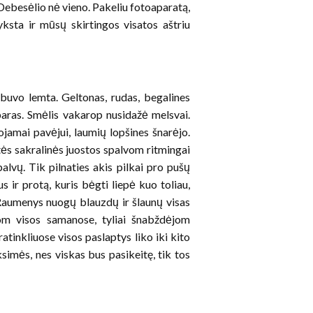
 Debesėlio nė vieno. Pakeliu fotoaparatą,
nyksta ir mūsų skirtingos visatos aštriu
 buvo lemta. Geltonas, rudas, begalines
aras. Smėlis vakarop nusidažė melsvai.
iojamai pavėjui, laumių lopšines šnarėjo.
s sakralinės juostos spalvom ritmingai
lvų. Tik pilnaties akis pilkai pro pušų
s ir protą, kuris bėgti liepė kuo toliau,
 Raumenys nuogų blauzdų ir šlaunų visas
ėjom visos samanose, tyliai šnabždėjom
ratinkliuose visos paslaptys liko iki kito
oksimės, nes viskas bus pasikeitę, tik tos