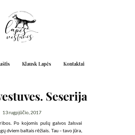
aštis
Klausk Lapės
Kontaktai
vestuves. Seserija
13 rugpjūčio, 2017
 ribos. Po kojomis pušų galvos žalsvai
ų dviem baltais rėžiais. Tau – tavo jūra,