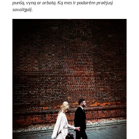
punšą, vyną ar arbatą. Ką mes ir padarėm praėjusį
savaitgalį.