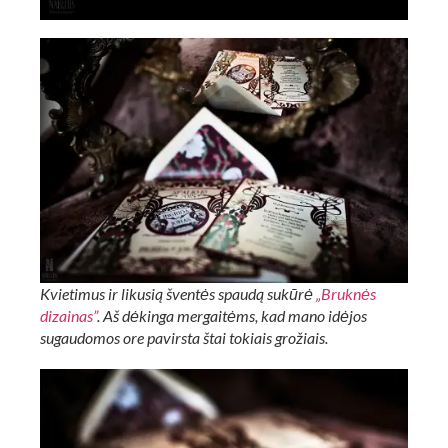
Kvietimus ir likusią šventės spaudą sukūrė
„Bruknės
dizainas”
. Aš dėkinga mergaitėms, kad mano idėjos
sugaudomos ore pavirsta štai tokiais grožiais.