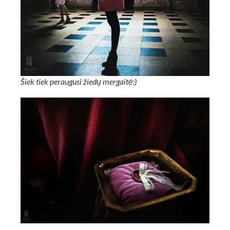
Šiek tiek peraugusi žiedų mergaitė:)