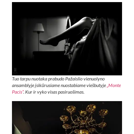
Tuo tarpu nuotaka prabudo Pažaislio vienuolyno
ansamblyje įsikūrusiame nuostabiame viešbutyje
„Monte
Pacis”
. Kur ir vyko visas pasiruošimas.