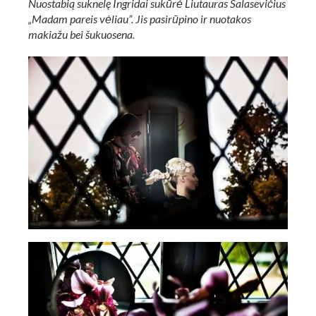
Nuostabią suknelę Ingridai sukūrė Liutauras Salasevičius
„Madam pareis vėliau”. Jis pasirūpino ir nuotakos
makiažu bei šukuosena.