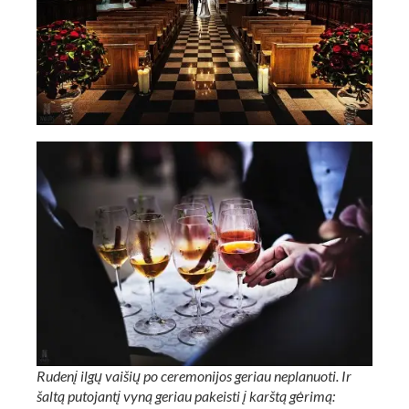
Rudenį ilgų vaišių po ceremonijos geriau neplanuoti. Ir
šaltą putojantį vyną geriau pakeisti į karštą gėrimą: