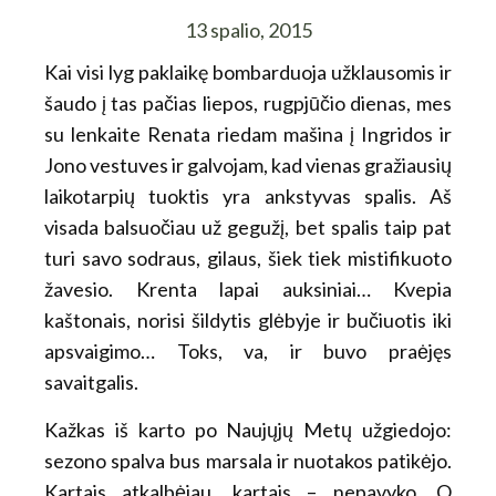
13 spalio, 2015
Kai visi lyg paklaikę bombarduoja užklausomis ir
šaudo į tas pačias liepos, rugpjūčio dienas, mes
su lenkaite Renata riedam mašina į Ingridos ir
Jono vestuves ir galvojam, kad vienas gražiausių
laikotarpių tuoktis yra ankstyvas spalis. Aš
visada balsuočiau už gegužį, bet spalis taip pat
turi savo sodraus, gilaus, šiek tiek mistifikuoto
žavesio. Krenta lapai auksiniai… Kvepia
kaštonais, norisi šildytis glėbyje ir bučiuotis iki
apsvaigimo… Toks, va, ir buvo praėjęs
savaitgalis.
Kažkas iš karto po Naujųjų Metų užgiedojo:
sezono spalva bus marsala ir nuotakos patikėjo.
Kartais atkalbėjau, kartais – nepavyko. O