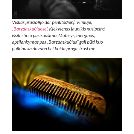
Viskas prasidėjo dar penktadienį. Vilniuje,
„Barzdaskučiuose”
. Kiekvienas jaunikis nusipelnė
išsikirtinio pasiruošimo. Moterys, merginos,
apsilankymas pas „Barzdaskučius” gali būti kuo
puikiausia dovana bet kokia proga, trust me.