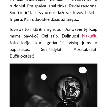
rudeniui šita spalva labai tinka. Rudai raudona.
Sodri ir tiršta. Ir vynu nusidažo vestuvės. Ir šilta.
Ir gera. Kai ruduo skleidžias už lango…
Iš viso šito ir kūrėm Ingridos ir Jono šventę. Kaip
mums pavyko? Ogi taip. Dalinuosi
Nakučių
fotoistorija, kuri geriausiai viską jums ir
papasakos. Susišildykit. Apsikabinkit.
Bučiuokitės:)