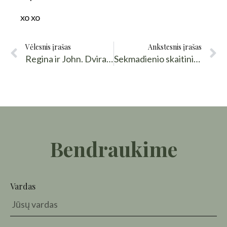
xo xo
Vėlesnis įrašas
Ankstesnis įrašas
Regina ir John. Dviračiai ir žirafos
Sekmadienio skaitiniai. Tarp Kauno ir Vilniaus
Bendraukime
Vardas