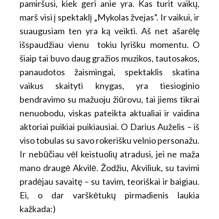
pamiršusi, kiek geri anie yra. Kas turit vaikų,
marš visi į spektaklį „Mykolas žvejas”. Ir vaikui, ir
suaugusiam ten yra ką veikti. Aš net ašarėlę
išspaudžiau vienu tokiu lyrišku momentu. O
šiaip tai buvo daug gražios muzikos, tautosakos,
panaudotos žaismingai, spektaklis skatina
vaikus skaityti knygas, yra tiesioginio
bendravimo su mažuoju žiūrovu, tai jiems tikrai
nenuobodu, viskas pateikta aktualiai ir vaidina
aktoriai puikiai puikiausiai. O Darius Auželis – iš
viso tobulas su savo rokerišku velnio personažu.
Ir nebūčiau vėl keistuolių atradusi, jei ne maža
mano draugė Akvilė. Žodžiu, Akviliuk, su tavimi
pradėjau savaitę – su tavim, teoriškai ir baigiau.
Ei, o dar varškėtukų pirmadienis laukia
kažkada:)