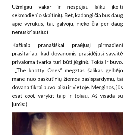
Užmigau vakar ir nespėjau laiku įkelti
sekmadienio skaitinių. Bet, kadangi čia bus daug
apie vyrukus, tai, galvoju, nieko čia per daug
nenuskriausiu:)
Kažkaip pranašiškai praėjusį pirmadienį
prasitariau, kad dovanomis prasidėjusi savaitė
privaloma tvarka turi būti jėginė. Tokia ir buvo.
„The knotty Ones” megztas šalikas gelbėjo
mane nuo paskutinių žiemos pasispardymų, tai
dovana tikrai buvo laiku ir vietoje. Merginos, jūs
esat
cool,
varykit taip ir toliau. Aš visada su
jumis:)