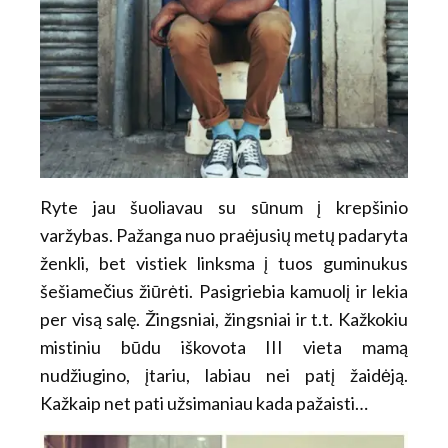
Ryte jau šuoliavau su sūnum į krepšinio
varžybas. Pažanga nuo praėjusių metų padaryta
ženkli, bet vistiek linksma į tuos guminukus
šešiamečius žiūrėti. Pasigriebia kamuolį ir lekia
per visą salę. Žingsniai, žingsniai ir t.t. Kažkokiu
mistiniu būdu iškovota III vieta mamą
nudžiugino, įtariu, labiau nei patį žaidėją.
Kažkaip net pati užsimaniau kada pažaisti…