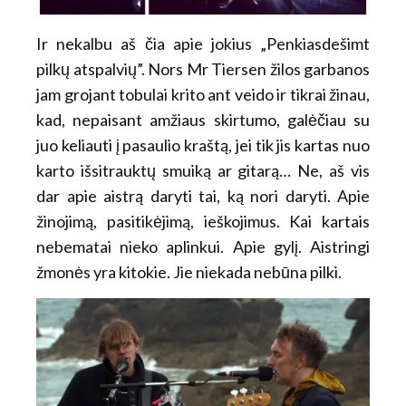
Ir nekalbu aš čia apie jokius „Penkiasdešimt
pilkų atspalvių”. Nors Mr Tiersen žilos garbanos
jam grojant tobulai krito ant veido ir tikrai žinau,
kad, nepaisant amžiaus skirtumo, galėčiau su
juo keliauti į pasaulio kraštą, jei tik jis kartas nuo
karto išsitrauktų smuiką ar gitarą… Ne, aš vis
dar apie aistrą daryti tai, ką nori daryti. Apie
žinojimą, pasitikėjimą, ieškojimus. Kai kartais
nebematai nieko aplinkui. Apie gylį. Aistringi
žmonės yra kitokie. Jie niekada nebūna pilki.