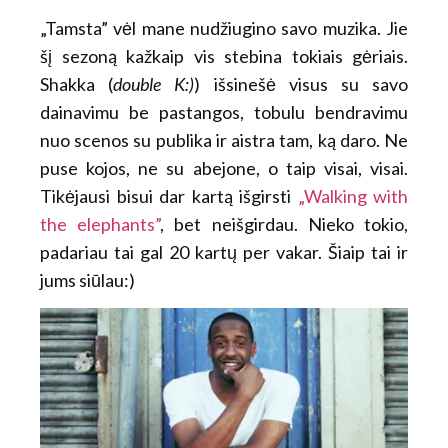
„Tamsta” vėl mane nudžiugino savo muzika. Jie
šį sezoną kažkaip vis stebina tokiais gėriais.
Shakka (
double K:)
) išsinešė visus su savo
dainavimu be pastangos, tobulu bendravimu
nuo scenos su publika ir aistra tam, ką daro. Ne
puse kojos, ne su abejone, o taip visai, visai.
Tikėjausi bisui dar kartą išgirsti
„Walking with
the elephants”
, bet neišgirdau. Nieko tokio,
padariau tai gal 20 kartų per vakar. Šiaip tai ir
jums siūlau:)