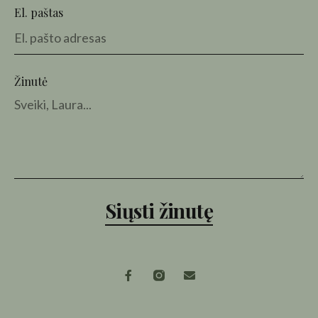
El. paštas
Žinutė
Siųsti žinutę