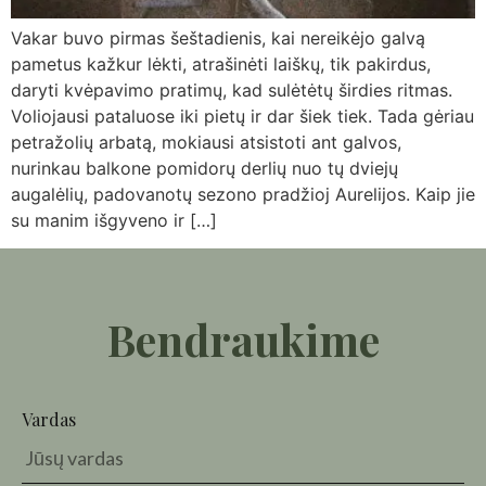
Vakar buvo pirmas šeštadienis, kai nereikėjo galvą
pametus kažkur lėkti, atrašinėti laiškų, tik pakirdus,
daryti kvėpavimo pratimų, kad sulėtėtų širdies ritmas.
Voliojausi pataluose iki pietų ir dar šiek tiek. Tada gėriau
petražolių arbatą, mokiausi atsistoti ant galvos,
nurinkau balkone pomidorų derlių nuo tų dviejų
augalėlių, padovanotų sezono pradžioj Aurelijos. Kaip jie
su manim išgyveno ir […]
Bendraukime
Vardas