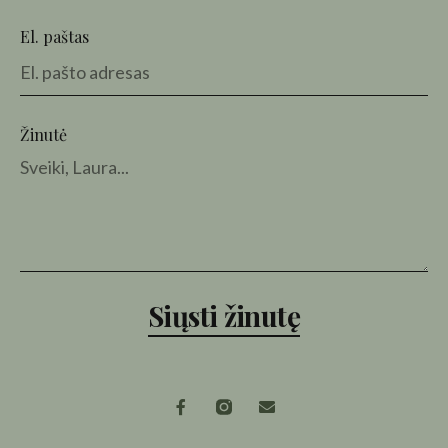
El. paštas
Žinutė
Siųsti žinutę