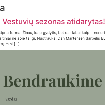
a
 Vestuvių sezonas atidarytas!
a stipria forma. Žinau, kaip gydytis, bet dar labai kaip ir ne
itiniai ne apie tai gi. Nuotrauka: Dan Martensen darbelis 
tų mini […]
Bendraukime
Vardas