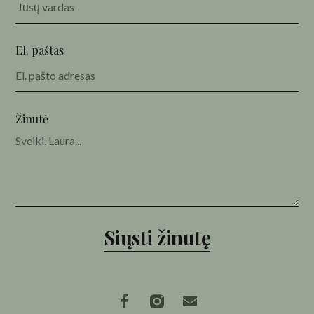
El. paštas
Žinutė
Siųsti žinutę