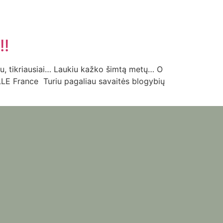
!!
noriu, tikriausiai… Laukiu kažko šimtą metų… O
ELLE France Turiu pagaliau savaitės blogybių